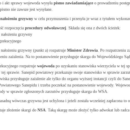
o i akt sprawy wojewoda wysyła
pismo zawiadamiające
o prowadzeniu postęp
pismo nie zawsze jest wysyłane.
 nałożeniu grzywny
w celu przymuszenia i przesyła je wraz z tytułem wykon
ść rozpoczęcia
procedury odwoławczej
. Składa się ona z dwóch ścieżek:
o nałożeniu grzywny
gzekucyjnego
o nałożeniu grzywny (punkt a) rozpatruje
Minister Zdrowia
. Po rozpatrzeniu z
leniu zażalenia. Na to postanowienie przysługuje skarga do Wojewódzkiego Są
zekucyjnego rozpatruje
wojewoda
po uzyskaniu stanowiska wierzyciela w tej s
w tej sprawie. Sanepid powiatowy przekazuje swoje stanowisko w sprawie zar
wiska przysługuje zażalenie ale tylko do organu wyższej instancji czyli do S
 Powiatowego Sanepidu i trzeba poczekać na postanowienie wojewody. Wojewoda 
ody w sprawie zgłoszonych zarzutów przysługuje skarga do WSA.
asadną wówczas grzywna jest uchylona i jeżeli została wcześniej zapłacona to 
taje złożenie skargi do
NSA
. Taką skargę może złożyć tylko adwokat lub radc