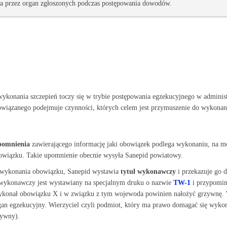
nia przez organ zgłoszonych podczas postępowania dowodów.
ykonania szczepień toczy się w trybie postępowania egzekucyjnego w adminis
owiązanego podejmuje czynności, których celem jest przymuszenie do wykona
pomnienia
zawierającego informację jaki obowiązek podlega wykonaniu, na mo
wiązku. Takie upomnienie obecnie wysyła Sanepid powiatowy.
 wykonania obowiązku, Sanepid wystawia
tytuł wykonawczy
i przekazuje go 
 wykonawczy jest wystawiany na specjalnym druku o nazwie
TW-1
i przypomina
wykonał obowiązku X i w związku z tym wojewoda powinien nałożyć grzywnę.
gan egzekucyjny. Wierzyciel czyli podmiot, który ma prawo domagać się wyko
zywny).