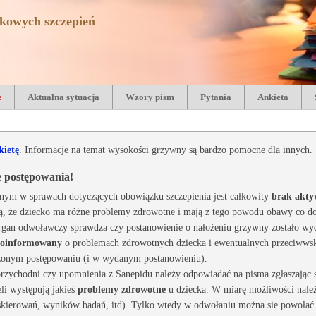
kowych szczepień
e
Aktualna sytuacja
Wzory pism
Pytania
Ankieta
kietę
. Informacje na temat wysokości grzywny są bardzo pomocne dla innych.
e postępowania!
nym w sprawach dotyczących obowiązku szczepienia jest całkowity
brak akty
ą, że dziecko ma różne problemy zdrowotne i mają z tego powodu obawy co do
gan odwoławczy sprawdza czy postanowienie o nałożeniu grzywny zostało wydan
 poinformowany
o problemach zdrowotnych dziecka i ewentualnych przeciwwsk
zonym postępowaniu (i w wydanym postanowieniu).
rzychodni czy upomnienia z Sanepidu należy odpowiadać na pisma zgłaszając 
eli występują jakieś
problemy zdrowotne
u dziecka. W miarę możliwości należ
skierowań, wyników badań, itd). Tylko wtedy w odwołaniu można się powołać