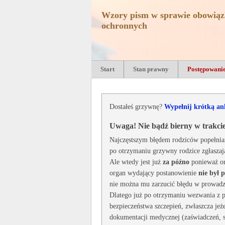
Wzory pism w sprawie obowiąz
ochronnych
Start
Stan prawny
Postępowani
Dostałeś grzywnę?
Wypełnij krótką an
Uwaga! Nie bądź bierny w trakci
Najczęstszym błędem rodziców popełnia
po otrzymaniu grzywny rodzice zgłaszaj
Ale wtedy jest już
za późno
ponieważ or
organ wydający postanowienie
nie był
nie można mu zarzucić błędu w prowad
Dlatego już po otrzymaniu wezwania z p
bezpieczeństwa szczepień, zwłaszcza jeż
dokumentacji medycznej (zaświadczeń, 